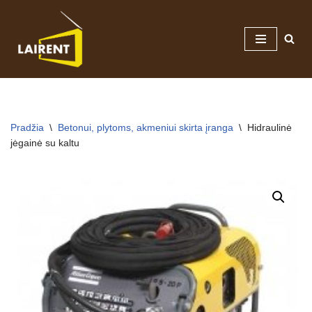
Skip
to
content
Pradžia
\
Betonui, plytoms, akmeniui skirta įranga
\
Hidraulinė
jėgainė su kaltu