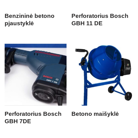
Benzininė betono
Perforatorius Bosch
pjaustyklė
GBH 11 DE
Perforatorius Bosch
Betono maišyklė
GBH 7DE