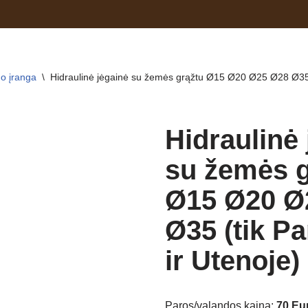
o įranga
\
Hidraulinė jėgainė su žemės grąžtu Ø15 Ø20 Ø25 Ø28 Ø35 
Hidraulinė
su žemės g
Ø15 Ø20 Ø
Ø35 (tik P
ir Utenoje)
Paros/valandos kaina:
70 Eu