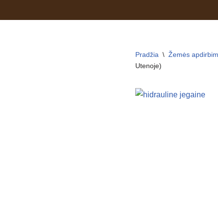
Skip
to
content
Pradžia
\
Žemės apdirbim
Utenoje)