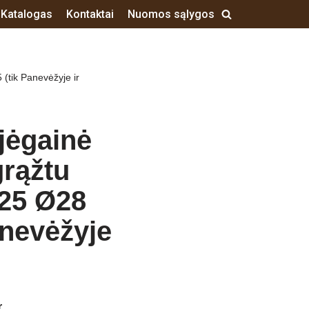
Katalogas
Kontaktai
Nuomos sąlygos
(tik Panevėžyje ir
 jėgainė
rąžtu
25 Ø28
anevėžyje
r