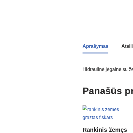
Aprašymas
Atsil
Hidraulinė jėgainė su 
Panašūs p
Rankinis žėmęs