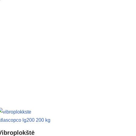
Vibroplokštė