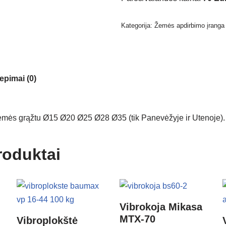
Kategorija:
Žemės apdirbimo įranga
iepimai (0)
žemės grąžtu Ø15 Ø20 Ø25 Ø28 Ø35 (tik Panevėžyje ir Utenoje).
roduktai
Vibrokoja Mikasa
MTX-70
Vibroplokštė