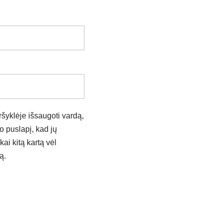
ršyklėje išsaugoti vardą,
to puslapį, kad jų
kai kitą kartą vėl
ą.