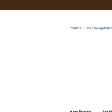
Skip
to
content
Pradžia
\
Medžio apdirbim