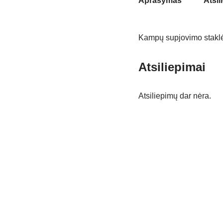
Aprašymas
Atsil
Kampų supjovimo staklė
Atsiliepimai
Atsiliepimų dar nėra.