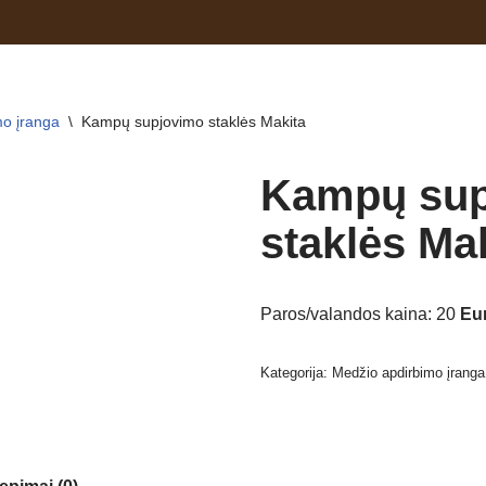
o įranga
\
Kampų supjovimo staklės Makita
Kampų sup
staklės Ma
Paros/valandos kaina: 20
Eu
Kategorija:
Medžio apdirbimo įranga