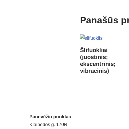
Panašūs p
Šlifuokliai
(juostinis;
ekscentrinis;
vibracinis)
Panevėžio punktas:
Klaipėdos g. 170R