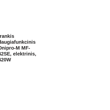
Įrankis
daugiafunkcinis
Dnipro-M MF-
42SE, elektrinis,
420W