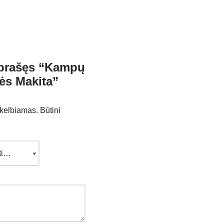
aprašęs “Kampų
ės Makita”
skelbiamas.
Būtini